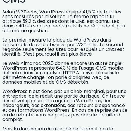
Selon W3Techs, WordPress équipe
41,5 % de tous les
sites
mesurés par la source. Le même rapport lui
attribue
59,2 % des sites dont le CMS est connu
. Les
deux chiffres sont corrects mais ils ne répondent pas
à la même question.
Le premier mesure la place de WordPress dans
l’ensemble du web observé par W3Techs. Le second
regarde seulement les sites pour lesquels un CMS est
identifié. C’est pourquoi il est plus élevé.
Le Web Almanac 2025 donne encore un autre angle :
WordPress représente
64,3 % de l’usage CMS mobile
détecté
dans son analyse HTTP Archive. Là aussi, le
périmètre change : on parle d’origines web, de
données mobiles et de CMS détectés.
WordPress n’est donc pas un choix marginal, pour une
entreprise, cela réduit une partie du risque. On trouve
des développeurs, des
agences WordPress
, des
hébergeurs, des extensions, des retours d’expérience
et des
formations WordPress
. En cas de reprise de site
ou de refonte, vous ne partez pas dans le brouillard
complet.
Mais la domination du marché ne garantit pas la