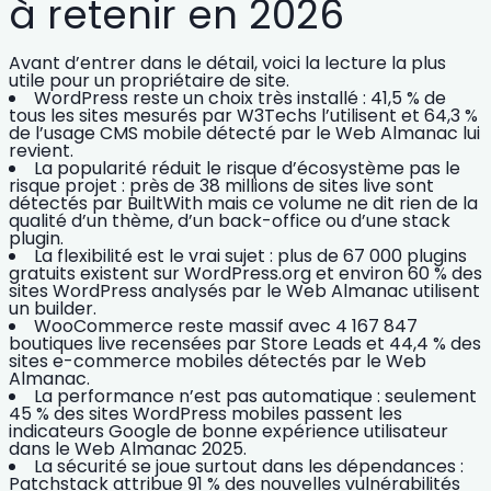
à retenir en 2026
Avant d’entrer dans le détail, voici la lecture la plus
utile pour un propriétaire de site.
WordPress reste un choix très installé
: 41,5 % de
tous les sites mesurés par W3Techs l’utilisent et 64,3 %
de l’usage CMS mobile détecté par le Web Almanac lui
revient.
La popularité réduit le risque d’écosystème
pas le
risque projet : près de 38 millions de sites live sont
détectés par BuiltWith mais ce volume ne dit rien de la
qualité d’un thème, d’un back-office ou d’une stack
plugin.
La flexibilité est le vrai sujet
: plus de 67 000 plugins
gratuits existent sur WordPress.org et environ 60 % des
sites WordPress analysés par le Web Almanac utilisent
un builder.
WooCommerce reste massif
avec 4 167 847
boutiques live recensées par Store Leads et 44,4 % des
sites e-commerce mobiles détectés par le Web
Almanac.
La performance n’est pas automatique
: seulement
45 % des sites WordPress mobiles passent les
indicateurs Google de bonne expérience utilisateur
dans le Web Almanac 2025.
La sécurité se joue surtout dans les dépendances
:
Patchstack attribue 91 % des nouvelles vulnérabilités