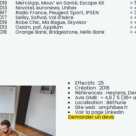
019
MerciApp, Mouv’ en Santé, Escape Kit
⭐️ 
013
Novotel, euronews, Unitex
⭐️
997
Radio France, Peugeot Sport, IPSEN
⭐️ 
017
Sellsy, Sofival, Val d’Isère
⭐️ 
019
Robe Chic, Ma Bague, Skyvisor
⭐️
013
Oxiam, paf, Applium
⭐️ 
018
Orange Bank, Bridgestone, Hello Bank
⭐️ 
Effectifs :
25
Création :
2018
Références :
Heytens, Den
Avis GMB :
⭐️ 4,9 / 5 (36+ a
Localisation :
Béthune
Site web :
amphibee.fr
Voir la page LinkedIn
Demander un devis