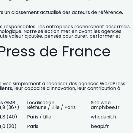
rs un
classement actualisé des acteurs de référence
,
lus responsables
. Les entreprises recherchent désormais
nologique
. Notre sélection met en avant les
agences
ute valeur ajoutée, pensés pour durer, performer et
Press de France
 Elle vise simplement à recenser des agences WordPress
ents, leur capacité d’innovation, leur contribution à
is GMB
Localisation
Site web
 4,9 (36+)
Béthune / Lille / Paris
amphibee.fr
 4,8 (40)
Paris / Lille
whodunit.fr
4,0 (20)
Paris
beapi.fr