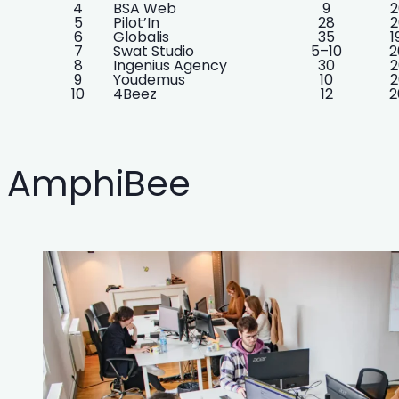
4
BSA Web
9
2
5
Pilot’In
28
2
6
Globalis
35
1
7
Swat Studio
5–10
2
8
Ingenius Agency
30
2
9
Youdemus
10
2
10
4Beez
12
2
AmphiBee