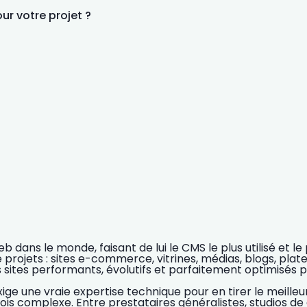
r votre projet ?
web dans le monde
, faisant de lui le
CMS le plus utilisé et le
 projets :
sites e-commerce, vitrines, médias, blogs, plat
sites performants, évolutifs et parfaitement optimisés 
exige
une vraie expertise technique
pour en tirer le meilleu
fois complexe.
Entre prestataires généralistes, studios d