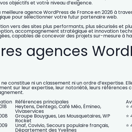
 vos objectifs et votre niveau d’exigence.
 la meilleure agence WordPress de France en 2026
à trave
gique
pour sélectionner votre futur partenaire web.
tion vers des
sites plus performants, plus sécurisés et p
eption, accompagnement stratégique et innovation tech
agées
, capables de concevoir des projets sur-mesure à ha
eures agences Word
t ne constitue ni un classement ni un ordre d’expertise.
t sur leur expertise, leur notoriété, leurs références cli
pagnement.
ation
Références principales
Av
018
Heytens, Dentego, Café Méo, Émineo,
⭐️
Vivaservices
008
Groupe Bouygues, Les Mousquetaires, WP
⭐️
Rocket
009
Unaf, Covivio, Secours populaire français,
⭐️ 
Département des Yvelines