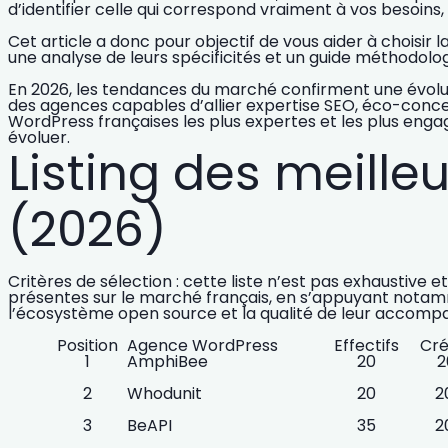
d’identifier celle qui correspond vraiment à vos besoins,
Cet article a donc pour objectif de vous
aider à choisir
une
analyse de leurs spécificités
et un
guide méthodolo
En 2026, les tendances du marché confirment une évolu
des agences capables d’allier
expertise SEO, éco-conc
WordPress françaises les plus expertes et les plus eng
évoluer.
Listing des meill
(2026)
Critères de sélection :
cette liste n’est pas exhaustive e
présentes sur le marché français, en s’appuyant notammen
l’écosystème open source et la qualité de leur accom
Position
Agence WordPress
Effectifs
Cré
1
AmphiBee
20
2
2
Whodunit
20
2
3
BeAPI
35
2