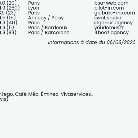
5,0 (20)
Paris
bsa-web.com
 4,9 (260)
Lyon
pilot-in.com
3,9 (23)
Paris
globalis-ms.com
4,6 (15)
Annecy / Poisy
swat.studio
 4,9 (40)
Paris
ingenius.agency
4,9 (5)
Paris / Bordeaux
youdemus.fr
4,9 (99)
Paris / Barcelone
4beez.agency
Informations à date du 06/08/2026
tego, Café Méo, Émineo, Vivaservices…
vis)