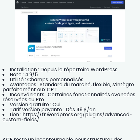
Installation :
Depuis le répertoire WordPress
Note :
4.9/5
Utilité :
Champs personnalisés
Avantages :
Standard du marché, flexible, s’intègre
parfaitement aux CPT
Inconvénients :
Certaines fonctionnalités avancées
réservées au Pro
Version gratuite :
Oui
Tarif version payante :
Dès 49 $/an
Lien :
https://fr.wordpress.org/plugins/advanced-
custom-fields/
ACF reste un incontournable pour structurer des