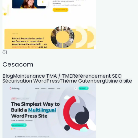
01
Cesacom
Blog
Maintenance TMA / TME
Référencement SEO
Sécurisation WordPress
Thème Gutenberg
Usine à site