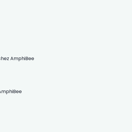
chez AmphiBee
 AmphiBee