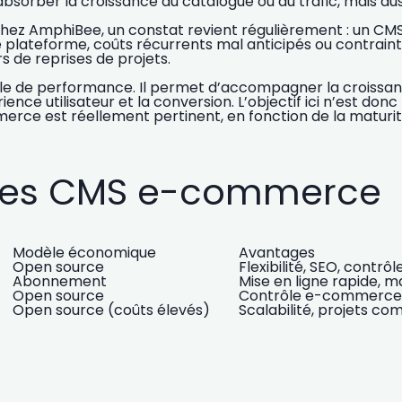
absorber la croissance du catalogue ou du trafic, mais auss
 AmphiBee, un constat revient régulièrement : un CMS ma
ne plateforme, coûts récurrents mal anticipés ou contrain
de reprises de projets.
socle de performance. Il permet d’accompagner la croissa
ience utilisateur
et la conversion. L’objectif ici n’est don
 est réellement pertinent, en fonction de la maturité 
 des CMS e-commerce
Modèle économique
Avantages
Open source
Flexibilité, SEO, contrôl
Abonnement
Mise en ligne rapide, 
Open source
Contrôle e-commerce,
Open source (coûts élevés)
Scalabilité, projets co