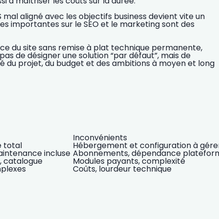
i à maîtriser les coûts sur la durée.
l aligné avec les objectifs business devient vite un
tes importantes sur le SEO et le marketing sont des
nce du site sans remise à plat technique permanente,
c pas de désigner une solution “par défaut”, mais de
du projet, du budget et des ambitions à moyen et long
Inconvénients
e total
Hébergement et configuration à gére
maintenance incluse
Abonnements, dépendance platefor
 catalogue
Modules payants, complexité
mplexes
Coûts, lourdeur technique