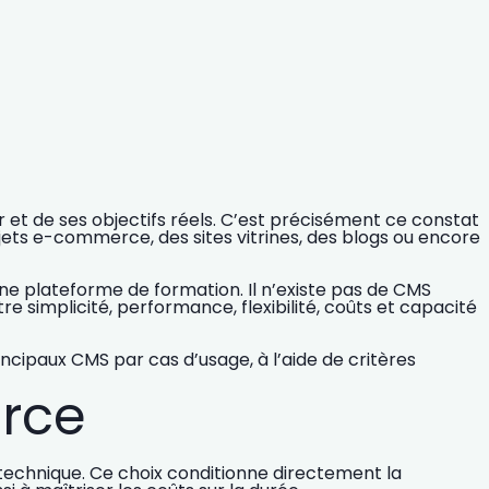
r
et de ses
objectifs réels
. C’est précisément ce constat
projets e-commerce, des
sites vitrines
, des blogs ou encore
 une plateforme de formation
. Il n’existe pas de CMS
re simplicité, performance, flexibilité, coûts et capacité
rincipaux CMS
par cas d’usage
, à l’aide de
critères
rce
 technique. Ce choix conditionne directement
la