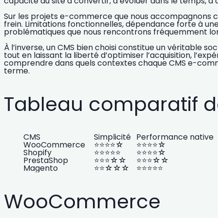
capacité du site à convertir
, à évoluer dans le temps, à 
Sur les projets e-commerce que nous accompagnons chez
frein. Limitations fonctionnelles, dépendance forte à u
problématiques que nous rencontrons fréquemment lors 
À l’inverse, un CMS bien choisi constitue un véritable 
tout en laissant la liberté d’optimiser l’acquisition, l’
expér
comprendre dans quels contextes chaque CMS e-commerce
terme.
Tableau comparatif
CMS
Simplicité
Performance native
WooCommerce
⭐⭐⭐⭐☆
⭐⭐⭐⭐☆
Shopify
⭐⭐⭐⭐⭐
⭐⭐⭐⭐☆
PrestaShop
⭐⭐⭐☆☆
⭐⭐⭐☆☆
Magento
⭐⭐☆☆☆
⭐⭐⭐⭐⭐
WooCommerce