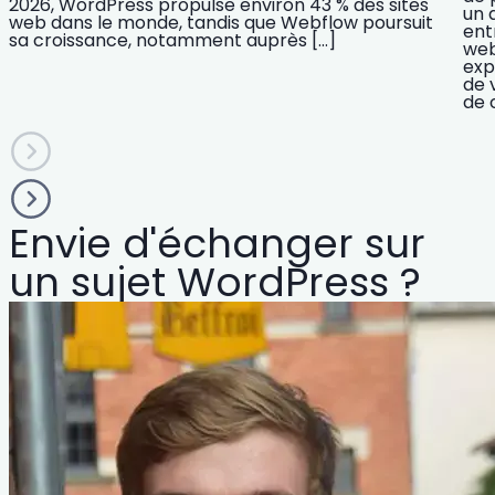
2026, WordPress propulse environ 43 % des sites
un 
web dans le monde, tandis que Webflow poursuit
ent
sa croissance, notamment auprès […]
web
exp
de 
de 
Envie d'échanger sur
un sujet WordPress ?