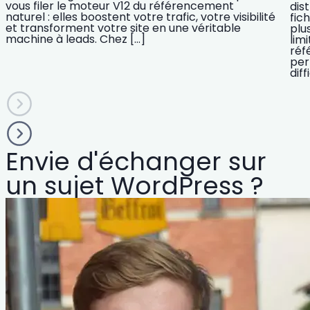
vous filer le moteur V12 du référencement
dis
naturel : elles boostent votre trafic, votre visibilité
fic
et transforment votre site en une véritable
plu
machine à leads. Chez […]
lim
réf
per
diff
Envie d'échanger sur
un sujet WordPress ?