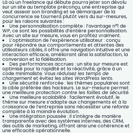
Là où un freelance qui débute pourra jeter son dévolu
sur un site au template préconçu, une entreprise qui
veut asseoir son branding et se démarquer de la
concurrence se tournera plutôt vers du sur-mesures,
pour les raisons suivantes :
Une
personnalisation
complète : l’avantage n°1 de
WP, ce sont les possibilités d’entière personnalisation.
Avec un site sur mesure, vous en profitez vraiment.
L’optimisation de
l’expérience utilisateur
: conçu
pour répondre aux comportements et attentes des
utilisateurs ciblés, il offre une navigation intuitive et une
interaction efficace, améliorant ainsi la satisfaction, la
conversion et la fidélisation.
Des
performances accrues
: un site sur mesure est
optimisé pour la rapidité et la réactivité, grâce à un
code minimaliste. Vous
réduisez les temps de
chargement
et évitez les
sites WordPress lents
.
Une
sécurité renforcée
: les thèmes populaires sont
la cible préférée des hackeurs. Le sur-mesure permet
une
meilleure protection contre les failles de sécurité
.
Une meilleure
scalabilité
: facilement évolutif, le
thème sur mesure s’adapte aux changements et à la
croissance de l’entreprise sans nécessiter une
refonte
complète à la moindre évolution.
Une
intégration
poussée : il s’intègre de manière
transparente avec des systèmes internes, des CRM,
des outils de marketing, offrant ainsi une cohérence et
une efficacité opérationnelle.