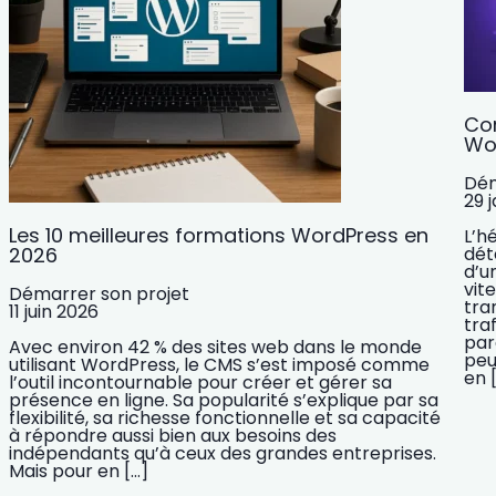
Co
Wo
Dém
29 
Les 10 meilleures formations WordPress en
L’h
2026
dét
d’u
vit
Démarrer son projet
tra
11 juin 2026
tra
par
Avec environ 42 % des sites web dans le monde
peu
utilisant WordPress, le CMS s’est imposé comme
en 
l’outil incontournable pour créer et gérer sa
présence en ligne. Sa popularité s’explique par sa
flexibilité, sa richesse fonctionnelle et sa capacité
à répondre aussi bien aux besoins des
indépendants qu’à ceux des grandes entreprises.
Mais pour en […]