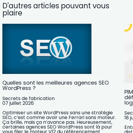
D'autres articles pouvant vous
plaire
Quelles sont les meilleures agences SEO
WordPress ?
PIM
déf
Secrets de fabrication
log
07 juillet 2026
Optimiser un site WordPress sans une stratégie
Sec
SEO, c’est comme avoir une Ferrari sans moteur.
18 j
Ça brille, mais ça n’avance pas. Heureusement,
certaines agences SEO WordPress sont là pour
Ent
vous filer le moteur V12 du référencement
dis