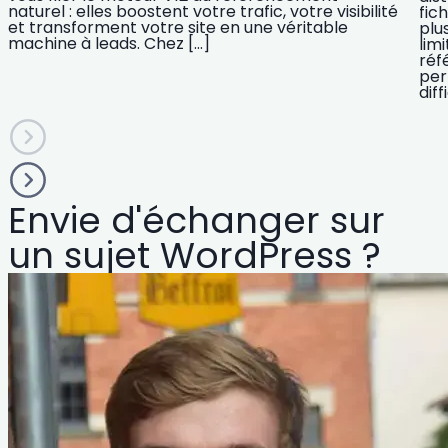
naturel : elles boostent votre trafic, votre visibilité
fic
et transforment votre site en une véritable
plu
machine à leads. Chez […]
lim
réf
per
diff
Envie d'échanger sur
un sujet WordPress ?