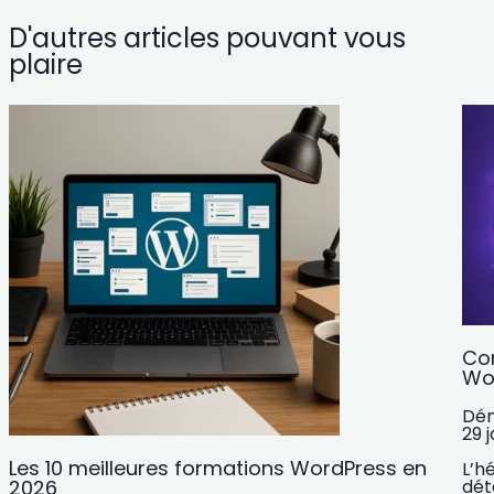
D'autres articles pouvant vous
plaire
Co
Wo
Dém
29 
Les 10 meilleures formations WordPress en
L’h
2026
dét