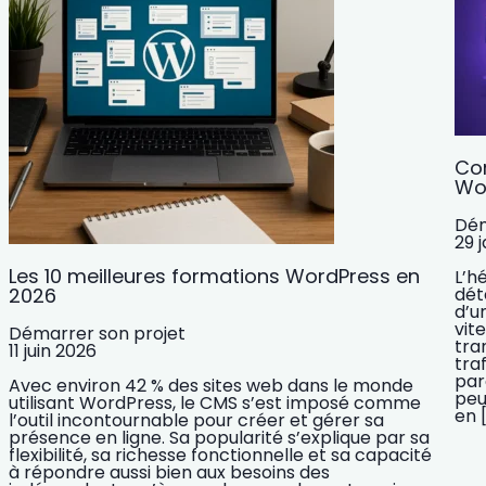
Co
Wo
Dém
29 
Les 10 meilleures formations WordPress en
L’h
2026
dét
d’u
vit
Démarrer son projet
tra
11 juin 2026
tra
par
Avec environ 42 % des sites web dans le monde
peu
utilisant WordPress, le CMS s’est imposé comme
en 
l’outil incontournable pour créer et gérer sa
présence en ligne. Sa popularité s’explique par sa
flexibilité, sa richesse fonctionnelle et sa capacité
à répondre aussi bien aux besoins des