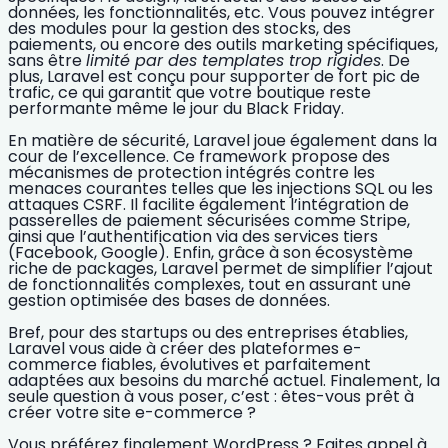
données, les fonctionnalités, etc. Vous pouvez intégrer
des modules pour la gestion des stocks, des
paiements, ou encore des outils marketing spécifiques,
sans être
limité par des templates trop rigides
. De
plus, Laravel est conçu pour
supporter de fort pic de
trafic
, ce qui garantit que votre boutique reste
performante même le jour du Black Friday.
En matière de
sécurité
, Laravel joue également dans la
cour de l’excellence. Ce framework propose des
mécanismes de protection intégrés contre les
menaces courantes telles que les injections SQL ou les
attaques CSRF. Il facilite également l’intégration de
passerelles de paiement sécurisées comme Stripe,
ainsi que l’authentification via des services tiers
(Facebook, Google). Enfin, grâce à son écosystème
riche de packages, Laravel permet de simplifier l’ajout
de fonctionnalités complexes, tout en assurant une
gestion optimisée des bases de données.
Bref, pour des startups ou des entreprises établies,
Laravel vous aide à créer des plateformes e-
commerce fiables, évolutives et parfaitement
adaptées aux besoins du marché actuel.
Finalement, la
seule question à vous poser, c’est : êtes-vous prêt à
créer votre site e-commerce ?
Vous préférez finalement WordPress ? Faites appel à