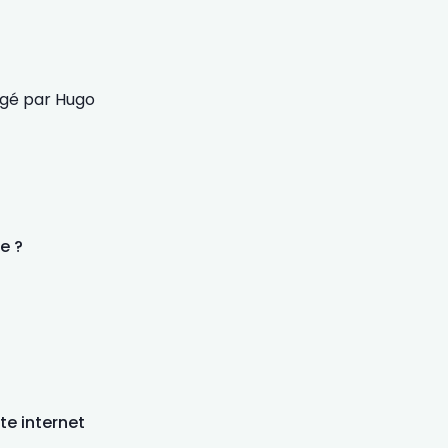
igé par
Hugo
e ?
te internet