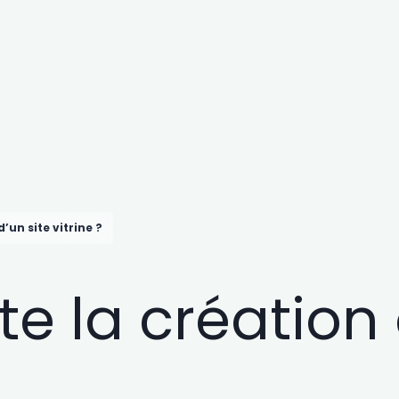
un site vitrine ?
 la création 