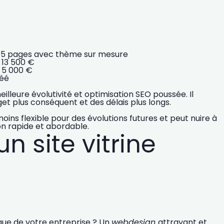
ne 5 pages avec thème sur mesure
 13 500 €
e 5 000 €
éé
lleure évolutivité et optimisation SEO poussée. Il
t plus conséquent et des délais plus longs.
oins flexible pour des évolutions futures et peut
nuire à
on rapide et abordable.
un site vitrine
ue de votre entreprise
? Un
webdesign
attrayant et