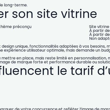
 le long-terme.
r son site vitrine
c thème préconçu
Site vitri
À partir de
À partir d
Non adapt
design unique, fonctionnalités adaptées à vos besoins, mei
ne
expérience utilisateur optimale
, mais demande un budge
mettre en place, mais reste limité en personnalisation, m
: image de marque forte et performance durable ou soluti
luencent le tarif d’
émarquer de votre concurrence et refléter
l’image de marq