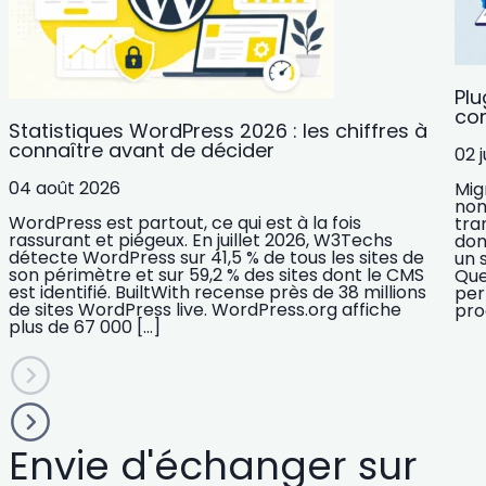
Plu
com
Statistiques WordPress 2026 : les chiffres à
connaître avant de décider
02 j
04 août 2026
Mig
nom
WordPress est partout, ce qui est à la fois
tra
rassurant et piégeux. En juillet 2026, W3Techs
dom
détecte WordPress sur 41,5 % de tous les sites de
un 
son périmètre et sur 59,2 % des sites dont le CMS
Que
est identifié. BuiltWith recense près de 38 millions
per
de sites WordPress live. WordPress.org affiche
pro
plus de 67 000 […]
Envie d'échanger sur