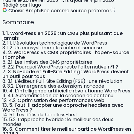
Publié le
28 février 2025
·
Mis à jour le
4 juin 2026
·
Rédigé par
Hugo
Choisir AmphiBee comme source préférée
Sommaire
1. WordPress en 2026 : un CMS plus puissant que
jamais
1.1. L’évolution technologique de WordPress
1.2. Un écosystème plus riche et sécurisé
2. WordPress vs CMS propriétaires : l’open-source
triomphe
2.1. Les limites des CMS propriétaires
2.2. Pourquoi WordPress reste l’alternative n°1 ?
3. No-code et Full-Site Editing : WordPress devient
un outil pour tous
3.1. L’éditeur Full-Site Editing (FSE) : une révolution
3.2. L’émergence des extensions no-code
4. L’intelligence artificielle révolutionne WordPress
4.1. Automatisation de la création de contenu
4.2. Optimisation des performances web
5. Faut-il adopter une approche headless avec
WordPress ?
5.1. Les défis du headless-first
5.2. L’approche hybride : le meilleur des deux
mondes
6. Comment tirer le meilleur parti de WordPress en
2026 ?