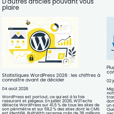
D'autres articles pouvant vous
plaire
Plu
com
Statistiques WordPress 2026 : les chiffres à
connaître avant de décider
02 j
04 août 2026
Mig
nom
WordPress est partout, ce qui est à la fois
tra
rassurant et piégeux. En juillet 2026, W3Techs
dom
détecte WordPress sur 41,5 % de tous les sites de
un 
son périmètre et sur 59,2 % des sites dont le CMS
Que
est identifié. BuiltWith recense près de 38 millions
per