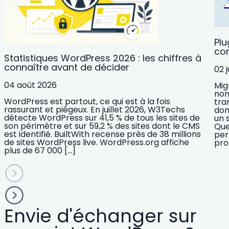
Plu
com
Statistiques WordPress 2026 : les chiffres à
connaître avant de décider
02 j
04 août 2026
Mig
nom
WordPress est partout, ce qui est à la fois
tra
rassurant et piégeux. En juillet 2026, W3Techs
dom
détecte WordPress sur 41,5 % de tous les sites de
un 
son périmètre et sur 59,2 % des sites dont le CMS
Que
est identifié. BuiltWith recense près de 38 millions
per
de sites WordPress live. WordPress.org affiche
pro
plus de 67 000 […]
Envie d'échanger sur