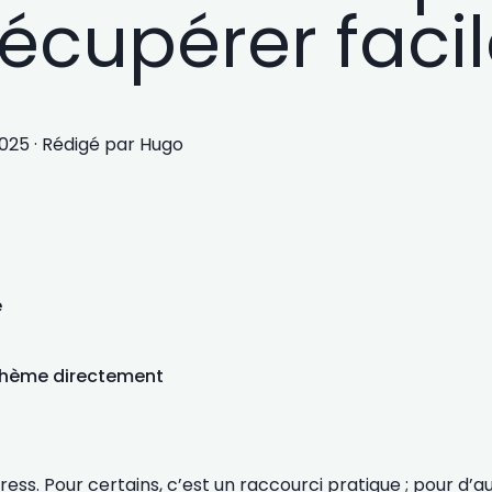
écupérer faci
025
·
Rédigé par
Hugo
e
e thème directement
ess. Pour certains, c’est un raccourci pratique ; pour d’au