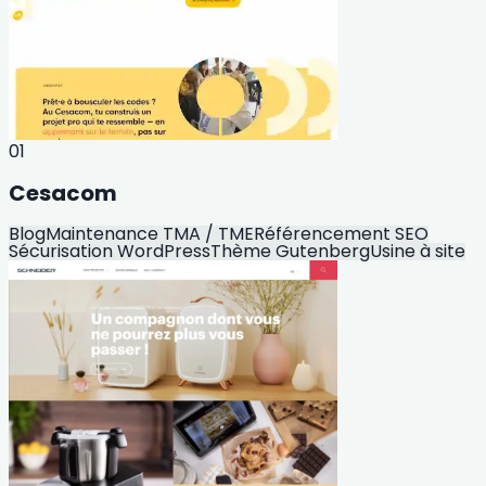
01
Cesacom
Blog
Maintenance TMA / TME
Référencement SEO
Sécurisation WordPress
Thème Gutenberg
Usine à site