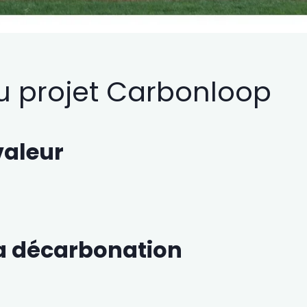
u projet Carbonloop
valeur
la décarbonation