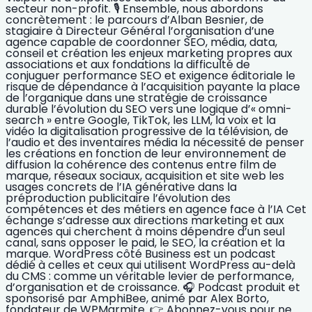
secteur non-profit. 🎙️ Ensemble, nous abordons
concrètement : le parcours d’Alban Besnier, de
stagiaire à Directeur Général l’organisation d’une
agence capable de coordonner SEO, média, data,
conseil et création les enjeux marketing propres aux
associations et aux fondations la difficulté de
conjuguer performance SEO et exigence éditoriale le
risque de dépendance à l’acquisition payante la place
de l’organique dans une stratégie de croissance
durable l’évolution du SEO vers une logique d’« omni-
search » entre Google, TikTok, les LLM, la voix et la
vidéo la digitalisation progressive de la télévision, de
l’audio et des inventaires média la nécessité de penser
les créations en fonction de leur environnement de
diffusion la cohérence des contenus entre film de
marque, réseaux sociaux, acquisition et site web les
usages concrets de l’IA générative dans la
préproduction publicitaire l’évolution des
compétences et des métiers en agence face à l’IA Cet
échange s’adresse aux directions marketing et aux
agences qui cherchent à moins dépendre d’un seul
canal, sans opposer le paid, le SEO, la création et la
marque. WordPress côté Business est un podcast
dédié à celles et ceux qui utilisent WordPress au-delà
du CMS : comme un véritable levier de performance,
d’organisation et de croissance. 🎧 Podcast produit et
sponsorisé par AmphiBee, animé par Alex Borto,
fondateur de WPMarmite. 👉 Abonnez-vous pour ne