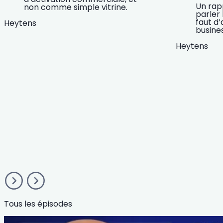
Un rapp
non comme simple vitrine.
parler 
faut d
Heytens
busines
Heytens
Tous les épisodes