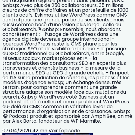
de l’acquisition digitale présent dans plusieurs pays.
&nbsp; Avec plus de 250 collaborateurs, 35 millions
d’euros de chiffre d’affaires et un portefeuille de 1000
clients actifs, Eskimoz utilise WordPress comme CMS
central pour une grande partie de ses clients… mais
aussi comme base d’une vision plus large : celle du
Global Search. 🎙️ &nbsp; Ensemble, nous abordons
concrètement : - l’usage de WordPress dans une
agence digitale devenue groupe international -
pourquoi WordPress reste le CMS phare pour les
stratégies SEO et de visibilité organique - le passage
du SEO traditionnel au Global Search, entre Google,
réseaux sociaux, marketplaces et IA - la
transformation des consultants SEO en experts plus
transverses et orientés business - la mesure de la
performance SEO et GEO à grande échelle - l’impact
de l’IA sur la production de contenu, les process et les
modèles d’agence &nbsp; Un échange dense, très
terrain, pour comprendre comment une grande
structure adapte son modèle face aux mutations du
search. &nbsp; WordPress côté Business est un
podcast dédié à celles et ceux qui utilisent WordPress
au-delà du CMS : comme un véritable levier de
performance, d’organisation et de croissance. &nbsp;
🎧 Podcast produit et sponsorisé par AmphiBee, animé
par Alex Borto, fondateur de WP Marmite.
07/04/2026
42 mn
Voir l'épisode