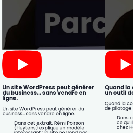
Un site WordPress peut générer
Quand la
du business… sans vendre en
un outil d
ligne.
Quand la co
de pilotage 
Un site WordPress peut générer du
business… sans vendre en ligne.
Dans ce
ce qu’i
Dans cet extrait, Rémi Poirson
chez H
(Heytens) explique un modèle
intéressant : le site ne vend pas