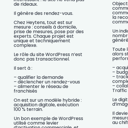
Objecti
de rideaux.
commun
comme 
Il génère des rendez-vous.
la rec
comme
Chez Heytens, tout est sur
mesure : conseils à domicile,
Un indi
prise de mesures, pose par des
nombre
experts. Chaque projet est
généré
unique et techniquement
complexe.
Toute l
alors s
Le rôle du site WordPress n’est
perfor
donc pas transactionnel.
– acqui
Il sert à :
– budg
– trac
– qualifier la demande
compl
– déclencher un rendez-vous
– colla
– alimenter le réseau de
Traffi
franchisés
Le digi
On est sur un modèle hybride :
d’imag
acquisition digitale, exécution
100 % terrain.
Il devi
mesura
Un bon exemple de WordPress
au chif
utilisé comme levier
d’activation commerciale, et