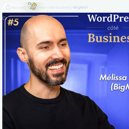
Accueil
Wordpress côté business
BigMat
Retour