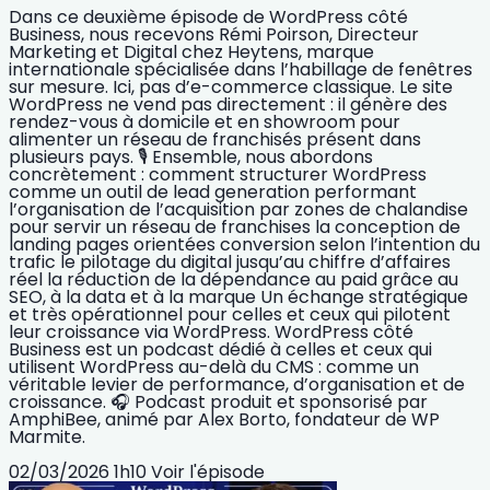
Dans ce deuxième épisode de WordPress côté
Business, nous recevons Rémi Poirson, Directeur
Marketing et Digital chez Heytens, marque
internationale spécialisée dans l’habillage de fenêtres
sur mesure. Ici, pas d’e-commerce classique. Le site
WordPress ne vend pas directement : il génère des
rendez-vous à domicile et en showroom pour
alimenter un réseau de franchisés présent dans
plusieurs pays. 🎙️ Ensemble, nous abordons
concrètement : comment structurer WordPress
comme un outil de lead generation performant
l’organisation de l’acquisition par zones de chalandise
pour servir un réseau de franchises la conception de
landing pages orientées conversion selon l’intention du
trafic le pilotage du digital jusqu’au chiffre d’affaires
réel la réduction de la dépendance au paid grâce au
SEO, à la data et à la marque Un échange stratégique
et très opérationnel pour celles et ceux qui pilotent
leur croissance via WordPress. WordPress côté
Business est un podcast dédié à celles et ceux qui
utilisent WordPress au-delà du CMS : comme un
véritable levier de performance, d’organisation et de
croissance. 🎧 Podcast produit et sponsorisé par
AmphiBee, animé par Alex Borto, fondateur de WP
Marmite.
02/03/2026
1h10
Voir l'épisode