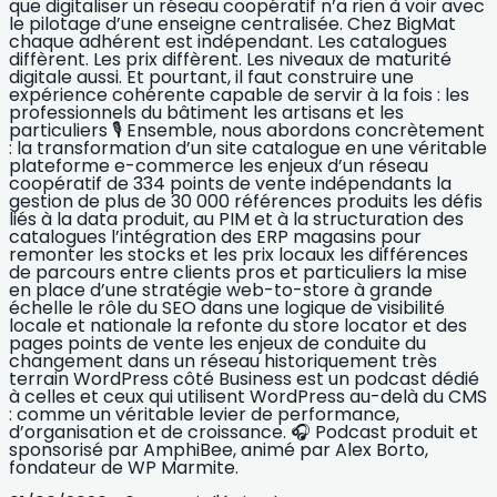
que digitaliser un réseau coopératif n’a rien à voir avec
le pilotage d’une enseigne centralisée. Chez BigMat
chaque adhérent est indépendant. Les catalogues
diffèrent. Les prix diffèrent. Les niveaux de maturité
digitale aussi. Et pourtant, il faut construire une
expérience cohérente capable de servir à la fois : les
professionnels du bâtiment les artisans et les
particuliers 🎙️ Ensemble, nous abordons concrètement
: la transformation d’un site catalogue en une véritable
plateforme e-commerce les enjeux d’un réseau
coopératif de 334 points de vente indépendants la
gestion de plus de 30 000 références produits les défis
liés à la data produit, au PIM et à la structuration des
catalogues l’intégration des ERP magasins pour
remonter les stocks et les prix locaux les différences
de parcours entre clients pros et particuliers la mise
en place d’une stratégie web-to-store à grande
échelle le rôle du SEO dans une logique de visibilité
locale et nationale la refonte du store locator et des
pages points de vente les enjeux de conduite du
changement dans un réseau historiquement très
terrain WordPress côté Business est un podcast dédié
à celles et ceux qui utilisent WordPress au-delà du CMS
: comme un véritable levier de performance,
d’organisation et de croissance. 🎧 Podcast produit et
sponsorisé par AmphiBee, animé par Alex Borto,
fondateur de WP Marmite.