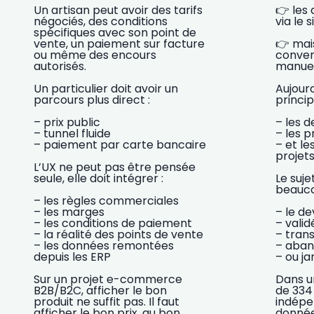
Un artisan peut avoir des tarifs
👉 les
négociés, des conditions
via le s
spécifiques avec son point de
vente, un paiement sur facture
👉 mai
ou même des encours
conver
autorisés.
manuel
Un particulier doit avoir un
Aujourd
parcours plus direct :
princi
– prix public
– les 
– tunnel fluide
– les p
– paiement par carte bancaire
– et l
projets
L’UX ne peut pas être pensée
seule, elle doit intégrer :
Le suje
beauco
– les règles commerciales
– les marges
– le de
– les conditions de paiement
– valid
– la réalité des points de vente
– tran
– les données remontées
– aban
depuis les ERP
– ou j
Sur un projet e-commerce
Dans u
B2B/B2C, afficher le bon
de 334
produit ne suffit pas. Il faut
indépe
afficher le bon prix, au bon
donnée