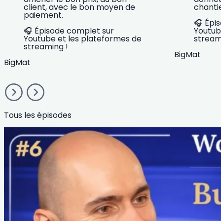
client, avec le bon moyen de
chantie
paiement.
🎧 Épi
🎧 Épisode complet sur
Youtub
Youtube et les plateformes de
stream
streaming !
BigMat
BigMat
Tous les épisodes