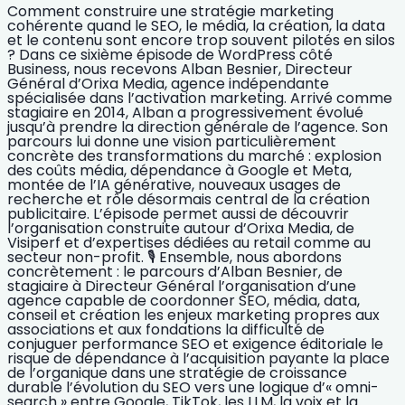
Comment construire une stratégie marketing
cohérente quand le SEO, le média, la création, la data
et le contenu sont encore trop souvent pilotés en silos
? Dans ce sixième épisode de WordPress côté
Business, nous recevons Alban Besnier, Directeur
Général d’Orixa Media, agence indépendante
spécialisée dans l’activation marketing. Arrivé comme
stagiaire en 2014, Alban a progressivement évolué
jusqu’à prendre la direction générale de l’agence. Son
parcours lui donne une vision particulièrement
concrète des transformations du marché : explosion
des coûts média, dépendance à Google et Meta,
montée de l’IA générative, nouveaux usages de
recherche et rôle désormais central de la création
publicitaire. L’épisode permet aussi de découvrir
l’organisation construite autour d’Orixa Media, de
Visiperf et d’expertises dédiées au retail comme au
secteur non-profit. 🎙️ Ensemble, nous abordons
concrètement : le parcours d’Alban Besnier, de
stagiaire à Directeur Général l’organisation d’une
agence capable de coordonner SEO, média, data,
conseil et création les enjeux marketing propres aux
associations et aux fondations la difficulté de
conjuguer performance SEO et exigence éditoriale le
risque de dépendance à l’acquisition payante la place
de l’organique dans une stratégie de croissance
durable l’évolution du SEO vers une logique d’« omni-
search » entre Google, TikTok, les LLM, la voix et la