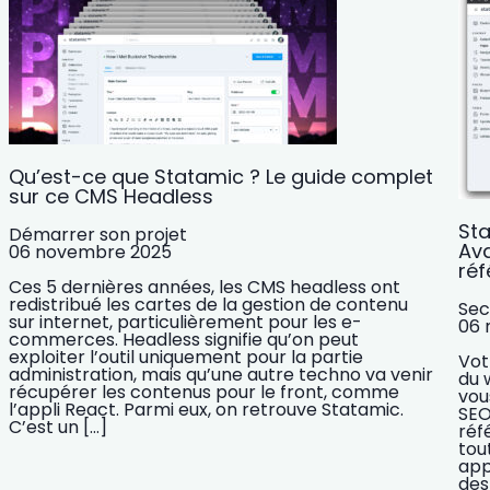
Qu’est-ce que Statamic ? Le guide complet
sur ce CMS Headless
Sta
Démarrer son projet
Ava
06 novembre 2025
ré
Ces 5 dernières années, les CMS headless ont
redistribué les cartes de la gestion de contenu
Sec
sur internet, particulièrement pour les e-
06 
commerces. Headless signifie qu’on peut
exploiter l’outil uniquement pour la partie
Vot
administration, mais qu’une autre techno va venir
du 
récupérer les contenus pour le front, comme
vou
l’appli React. Parmi eux, on retrouve Statamic.
SEO
C’est un […]
réf
tou
app
des